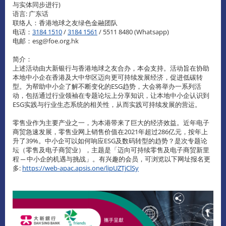
与实体同步进行)
语言: 广东话
联络人：香港地球之友绿色金融团队
电话：
3184 1510
/
3184 1561
/ 5511 8480 (Whatsapp)
电邮：esg@foe.org.hk
简介：
上述活动由大新银行与香港地球之友合办，本会支持。活动旨在协助
本地中小企在香港及大中华区迈向更可持续发展经济，促进低碳转
型。为帮助中小企了解不断变化的ESG趋势，大会将举办一系列活
动，包括通过行业领袖在专题论坛上分享知识，让本地中小企认识到
ESG实践与行业生态系统的相关性，从而实践可持续发展的营运。
零售业作为主要产业之一，为本港带来了巨大的经济效益。近年电子
商贸急速发展，零售业网上销售价值在2021年超过286亿元，按年上
升了39%。中小企可以如何响应ESG及数码转型的趋势？是次专题论
坛（零售及电子商贸业），主题是「迈向可持续零售及电子商贸新里
程 ─ 中小企的机遇与挑战」。有兴趣的会员，可浏览以下网址报名更
多:
https://web-apac.apsis.one/lipUZTjClSy