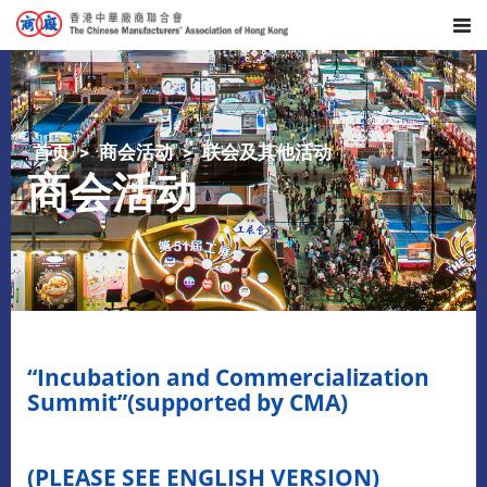
首页
商会活动
联会及其他活动
商会活动
“Incubation and Commercialization
Summit”(supported by CMA)
(PLEASE SEE ENGLISH VERSION)