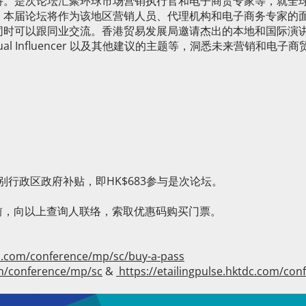
持。是次论坛汇聚环球市场营销执行官和电子商贸专家等，就全
，本届论坛将作为该地区营销人员、代理机构和电子商务专家的
时可以跟同业交流。香港贸易发展局邀请杰出的本地和国际演讲
Virtual Influencer 以及其他建议的主题等，洞悉未来营销和电子
别行政区政府补贴，即HK$683参与是次论坛。
以前，向以上查询人联络，索取优惠码购买门票。
dc.com/conference/mp/sc/buy-a-pass
om/conference/mp/sc
&
https://etailingpulse.hktdc.com/con