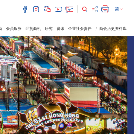
简
动
会员服务
经贸商机
研究
资讯
企业社会责任
厂商会历史资料库