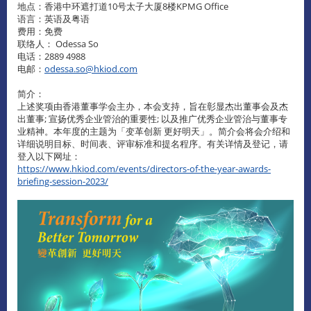
地点：香港中环遮打道10号太子大厦8楼KPMG Office
语言：英语及粤语
费用：免费
联络人： Odessa So
电话：2889 4988
电邮：
odessa.so@hkiod.com
简介：
上述奖项由香港董事学会主办，本会支持，旨在彰显杰出董事会及杰
出董事; 宣扬优秀企业管治的重要性; 以及推广优秀企业管治与董事专
业精神。本年度的主题为「变革创新 更好明天」。简介会将会介绍和
详细说明目标、时间表、评审标准和提名程序。有关详情及登记，请
登入以下网址：
https://www.hkiod.com/events/directors-of-the-year-awards-
briefing-session-2023/