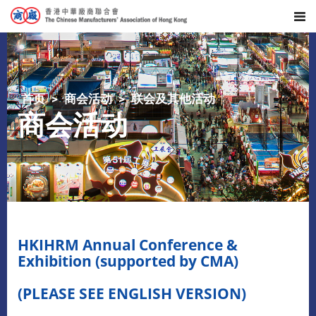
首页
商会活动
联会及其他活动
商会活动
HKIHRM Annual Conference &
Exhibition (supported by CMA)
(PLEASE SEE ENGLISH VERSION)