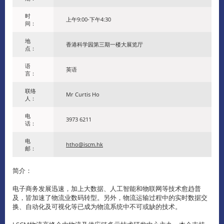
时
上午9:00-下午4:30
间：
地
香港科学园第三期一楼大展览厅
点：
语
英语
言：
联络
Mr Curtis Ho
人：
电
3973 6211
话：
电
htho@iscm.hk
邮：
简介：
电子商务发展迅速，加上大数据、人工智能和物联网等技术愈趋普
及，皆加速了物流业数码转型。另外，物流运输过程中的实时数据交
换、自动化及可视化等已成为物流系统中不可或缺的技术。