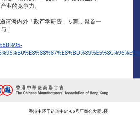
药产业的竞争力。
将邀请海内外「政产学研资」专家，聚首一
参与！
%8B%95-
6%96%B0%E8%88%87%E8%BD%89%E5%8C%96%E9%
香港中环干诺道中64-66号厂商会大厦5楼