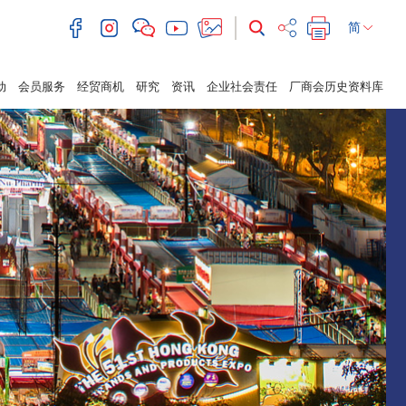
简
动
会员服务
经贸商机
研究
资讯
企业社会责任
厂商会历史资料库