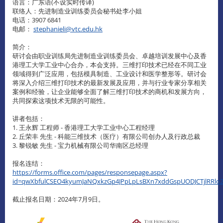
语言：广东语(不设实时传译)
联络人：先进制造业训练委员会秘书处李小姐
电话：3907 6841
电邮：
stephanieli@vtc.edu.hk
简介：
研讨会由职业训练局先进制造业训练委员会、卓越培训发展中心及香
港理工大学工业中心合办，本会支持。三维打印技术已经在不同工业
领域得到广泛应用，包括模具制造、工业设计和医学整形等。研讨会
将深入介绍三维打印技术的最新发展及应用，并与行业专家分享相关
案例和经验，让企业能够全面了解三维打印技术的商机和发展方向，
共同探索这项技术无限的可能性。
讲者包括：
1. 王永辉 工程师 - 香港理工大学工业中心工程经理
2. 丘荣丰 先生 - 科能三维技术（医疗）有限公司创办人及行政总裁
3. 黎锐敏 先生 - 宝力机械有限公司华南区总经理
报名连结：
https://forms.office.com/pages/responsepage.aspx?
id=qwXbfulCSEO4kyumJaNQxkzGp4JPpLpLsBXn7xddGspUODJCTjlRRl
截止报名日期：2024年7月9日。