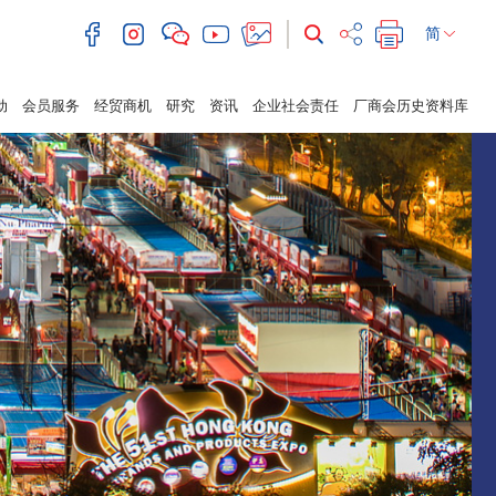
简
动
会员服务
经贸商机
研究
资讯
企业社会责任
厂商会历史资料库