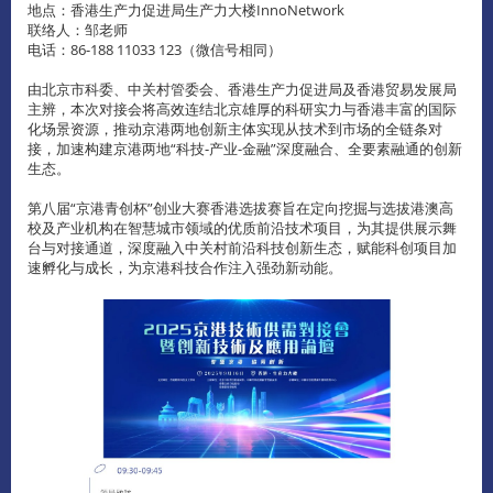
地点：香港⽣产⼒促进局⽣产⼒⼤楼InnoNetwork
联络人：邹老师
电话：86-188 11033 123（微信号相同）
由北京市科委、中关村管委会、香港⽣产⼒促进局及香港贸易发展局
主辨，本次对接会将⾼效连结北京雄厚的科研实⼒与香港丰富的国际
化场景资源，推动京港两地创新主体实现从技术到市场的全链条对
接，加速构建京港两地“科技-产业-⾦融”深度融合、全要素融通的创新
⽣态。
第八届“京港青创杯”创业⼤赛香港选拔赛旨在定向挖掘与选拔港澳⾼
校及产业机构在智慧城市领域的优质前沿技术项⽬，为其提供展⽰舞
台与对接通道，深度融入中关村前沿科技创新⽣态，赋能科创项⽬加
速孵化与成长，为京港科技合作注入强劲新动能。