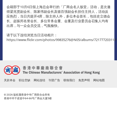
会籍部于10月6日假上海总会举行的「厂商会名人饭堂」活动，是次邀
得梁兆贤副会长、陈家伟副会长及骆百强副会长担任主持人，活动反
应热烈，当日共筵开4席，除主持人外，多位本会首长，包括史立德会
长、赵振邦名誉会长、多位常务会董、会董及行业委员会召集人均有
出席，与一众会员交流，气氛愉快。
请于以下连结浏览当日活动相片：
https://www.flickr.com/photos/99835276@N05/albums/721777203118
关於本会
职位空缺
网站连结
刊登广告
联络我们
免责声明
网站地图
© 2026 版权属香港中华厂商联合会所有
香港中环干诺道中64-66号厂商会大厦5楼