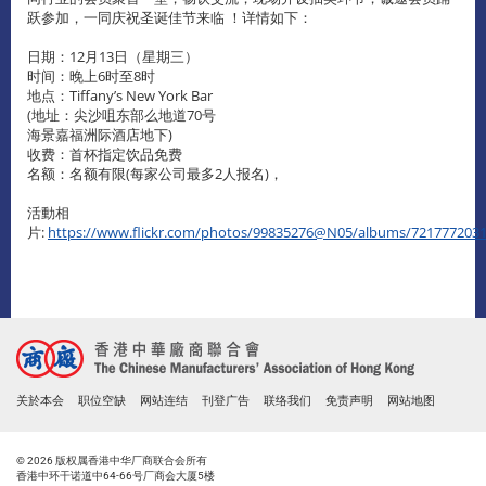
跃参加，一同庆祝圣诞佳节来临 ！详情如下：
日期：12月13日（星期三）
时间：晚上6时至8时
地点：Tiffany’s New York Bar
(地址：尖沙咀东部么地道70号
海景嘉福洲际酒店地下)
收费：首杯指定饮品免费
名额：名额有限(每家公司最多2人报名)，
活動相
片:
https://www.flickr.com/photos/99835276@N05/albums/721777203
关於本会
职位空缺
网站连结
刊登广告
联络我们
免责声明
网站地图
© 2026 版权属香港中华厂商联合会所有
香港中环干诺道中64-66号厂商会大厦5楼