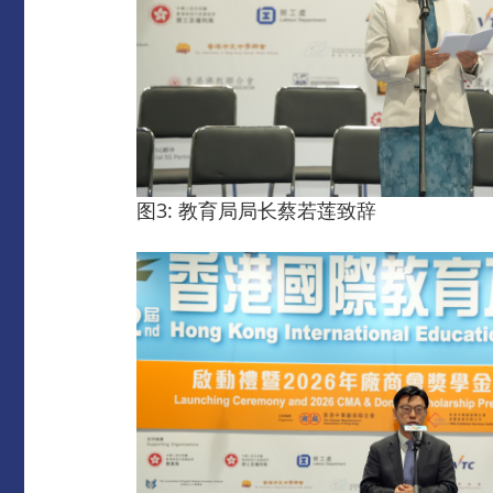
图3: 教育局局长蔡若莲致辞