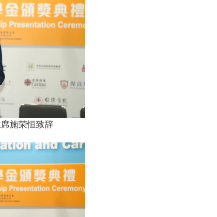
主席施荣恒致辞