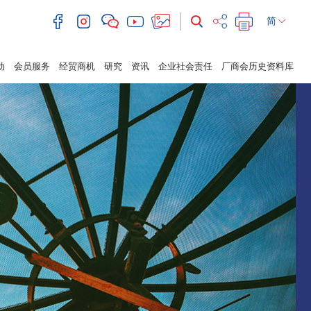
简
动
会员服务
经贸商机
研究
资讯
企业社会责任
厂商会历史资料库