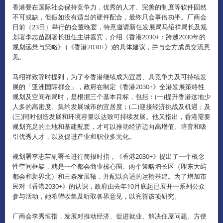
香港要在国际社会保持竞争力，优秀的人才、完善的制度等软件固然
不可或缺，但假如没有适当的硬件配合，最终只会事倍功半。
厂商会
日前（23日）举行的会董晚宴，特意邀请新任发展局马绍祥局长及规
划署李志苗副署长担任主讲嘉宾，介绍《香港2030+：跨越2030年的
规划远景与策略》 (《香港2030+》)的具体建议，并与会方成员交流意
见。
马绍祥致辞时提到，为了令香港继续成为宜居、具竞争力及可持续发
展的「亚洲国际都会」，政府在制定《香港2030+》全港发展策略性
规划及空间布局时，是根据三个基本目标，包括：(一)提升香港这地少
人多的高密度、集约发展城市的宜居度；(二)迎接经济挑战及机遇；及
(三)同时创造发展和环境容量以达致可持续发展。
他又指出，香港需要
规划充足的土地和基建配套，才可以推动经济迈向高增值、培育和吸
引优秀人才，以及促进产业和职业多元化。
规划署李志苗副署长进行简报时指，《香港2030+》提出了一个概念
性空间框架，就是一个都会商业核心圈、两个策略增长区（即东大屿
都会和新界北）和三条发展轴，并配以合适的运输基建。
为了增加市
民对《香港2030+》的认识，政府由去年10月底起已展开一系列公众
参与活动，她希望收集及听取各界意见，以完善该项研究。
厂商会李秀恒指，发展对推动经济、促进就业、解决住屋问题、方便