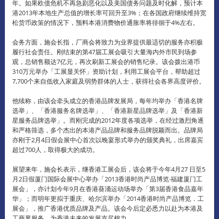
年。如果欧债危机不再急剧恶化以及美国债务问题及时化解，预计本
港2013年本地生产总值的增长率可回升至3%；在各国政府继续维持宽
松货币政策的情况下，预料本港消费物价通胀率将徘徊于4%左右。
会务方面，施会长指，厂商会将致力为业界提供最适切的服务亦积极
履行社会责任。刚结束的第47届工展会吸引大量海内外市民到场参
观，总销售额达7亿元，再次刷新工展会的销售纪录。该会拨出港币
310万元举办「工展显关怀」资助计划，利用工展会平台，帮助超过
7,700个来自低收入家庭及弱势群体的人士，获得社会各界高度评价。
他续称，由该会牵头成立的香港品牌发展局，每年均举办「香港名牌
选举」、「香港服务名牌选举」、「香港新星品牌选举」及「香港新
星服务品牌选举」。而刚完成的2012年度各项选举，在经过激烈角逐
和严格筛选，多个杰出的本港产品品牌和服务品牌脱颖而出。品牌局
亦刚于2月4日假会展中心首次以晚宴形式举办的颁奖典礼，出席嘉宾
超过700人，取得极大的成功。
展望来年，施会长表示，继香港工展会后，该会将于今年4月27 日至5
月2日假厦门国际会展中心举办「2013香港时尚产品博览‧福建厦门工
展会」，亦计划今年9月在香港葵涌运动场举办「第3届香港食品嘉年
华」；而明年更拟于重庆、哈尔滨举办「2014香港时尚产品博览．工
展会」，推广香港优质品牌及产品。该会今后定必悉力以赴为本港及
工商界服务，为香港未来的发展克尽棉力。