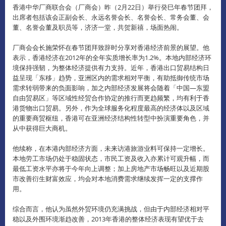
香港中华厂商联合会（厂商会）昨（2月22日）举行癸巳年春节团拜，
出席者包括该会正副会长、永远名誉会长、名誉会长、常务会董、会
董、名誉会董及职员等，济济一堂，共贺新禧，场面热闹。
厂商会会长施荣怀在春节团拜致辞时分享对香港经济前景的展望。他
表示，香港经济在2012年的全年实质增长率为1.2%。本地内部经济环
境保持强韧，为整体经济提供有力支持。近年，香港出口贸易结构日
益呈现「东移」趋势，亚洲区内的需求相对平衡，有助抵御传统市场
需求转弱带来的负面影响，加之内部经济发展将会随着「中国—东盟
自由贸易区」等区域性经贸合作协定的推行而更趋频繁，均有利于香
港货物出口贸易。另外，作为全球服务化程度最高的经济体以及区域
的重要商贸枢纽，香港可在亚洲经济结构性转型中扮演重要角色，并
从中获得巨大商机。
他续称，在本港内部经济方面，未来访港旅游业料可保持一定增长。
本地劳工市场仍处于稳固状态，市民工资及收入亦累计可观升幅，而
最低工资水平亦将于今年向上调整；加上房地产市场畅旺以及近期股
市改善衍生财富效应，均会对本地消费需求继续发挥一定的支撑作
用。
综合而言，他认为虽然外贸环境仍充满挑战，但由于内部经济相对平
稳以及外围环境渐趋改善，2013年香港的整体经济表现有望优于去