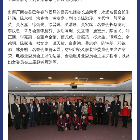
出席厂商会癸巳年春节团拜的嘉宾包括会长施荣怀，永远名誉会长朱
祖涵、陈永棋、洪克协、黄友嘉，副会长陈淑玲、李秀恒、颜吴余
英、吴永嘉、徐炳光、徐晋晖、吴清焕、吴宏斌，名誉会长蔡德河、
李汉忠，常务会董李慧芬、张胡咏琚、史立德、唐宏洲、陈国民、郑
正训、李嘉惠，会董卢金荣、蔡龙威、雷振范、岑永生、谭炳立、余
德明、陈家伟、郑文彪、谭天放、白富鸿、蔡志婷、陈鸿基、邓锦
添、林介明，名誉会董曹金霖，纺织印染及服装业委员会主席许章
荣、电器业委员会主席伦达基、金融服务业委员会主席罗程刚，以及
妇女委员会主席赵钟月琼等。