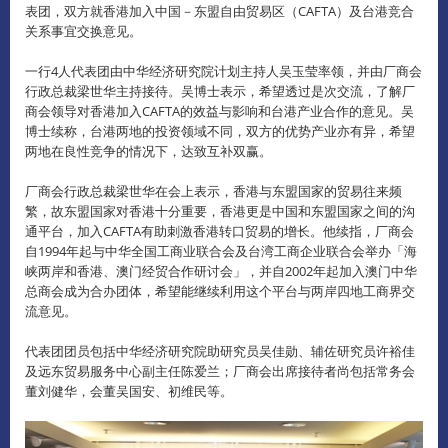
表团，双方就香港加入中国－东盟自由贸易区（CAFTA）及台港竞合
关系事宜交换意见。
一行4人代表团由中华经济研究院计划主持人吴玉莹率领，并由厂商会
行政总裁梁世华主持接待。吴博士表示，希望透过是次交流，了解厂
商会领导对香港加入CAFTA的效益与影响和台港产业合作的意见。吴
博士续称，台港两地的投​​资领域不同，双方的优势产业亦有异，希望
两地在良性竞争的情况下，达致互补双赢。
厂商会行政总裁梁世华在会上表示，香港与东盟国家的贸易往来频
繁，故东盟国家对香港十分重要，香港更是中国和东盟国家之间的沟
通平台，加入CAFTA有助刺激香港转口贸易的增长。他续指，厂商会
自1994年起与中华全国工商业联合会及台湾工商企业联合会举办「海
峡两岸和香港、澳门经贸合作研讨会」，并自2002年起加入澳门中华
总商会成为合办团体，希望能继续利用这个平台与两岸四地工商界交
流意见。
代表团团员包括中华经济研究院助研究员吴佳勋、辅佐研究员许裕佳
及远东贸易服务中心副主任陈爱兰；厂商会出席接待者尚包括常务会
董刘健华，会董吴国安、初维民等。