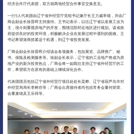
经济合作厅代表团，双方就两地经贸合作事宜交换意见。
一行5人代表团由辽宁省外经贸厅党组书记兼厅长王力威率领，并由厂
商会副会长徐晋晖主持接待。
王书记表示，以往辽宁省以发展工业为
主，现今则重视房地产的开发，围绕沈阳邻近地区进行规划。
该省政
府提供良好的投资环境，积极解决企业在发展过程中遇到的困难。
王
书记希望港商抓紧这个机遇，到辽宁省投资发展。
厂商会副会长徐晋晖介绍该会各项服务，包括展览、品牌推广、秘
书、保险及检测服务等。
徐副会长表示，辽宁省的工业地产将成为房
地产业的新兴投资热点，厂商会将一如既往支持辽宁省外经贸厅的工
作，希望双方在原有的基础上继续深化合作。
代表团团员包括辽宁省外经贸厅项目处处长栾桦、辽宁省葫芦岛市对
外经贸局局长李树存等；厂商会出席接待者尚包括常务会董何煜荣、
会董麦雄及王乐得等。