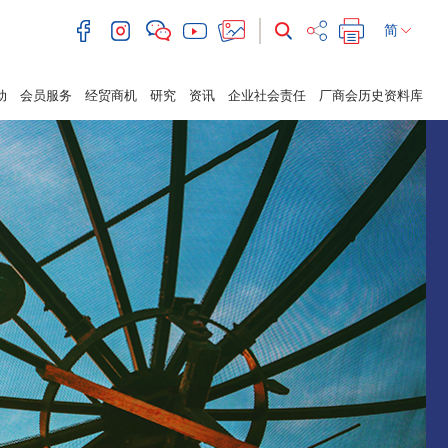
简
动
会员服务
经贸商机
研究
资讯
企业社会责任
厂商会历史资料库