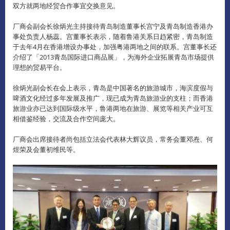
双方就两地经贸合作事宜交换意见。
厂商会副会长徐炳光主持接待青岛制造董事长宫宁及青岛制造香港办
事处负责人杨蕊。
宫董事长表示，随着鲁港关系日趋紧密，青岛制造
于去年4月在香港增设办事处，加强粤港两地之间的联系。
宫董事长还
介绍了「2013青岛国际进口商品展」，为海外企业拓展青岛市场提供
理想的贸易平台。
徐炳光副会长在会上表示，青岛是中国著名的旅游城市，海滨度假与
啤酒文化经过多年发展及推广，现已成为青岛旅游业的支柱；而香港
旅游业亦已达到国际级水平，鲁港两地在旅游、展览等相关产业可互
相借鉴经验，交流及合作空间庞大。
厂商会出席接待者尚包括立法会代表林大辉议员，常务会董邓焘、何
煜荣及会董初维民等。