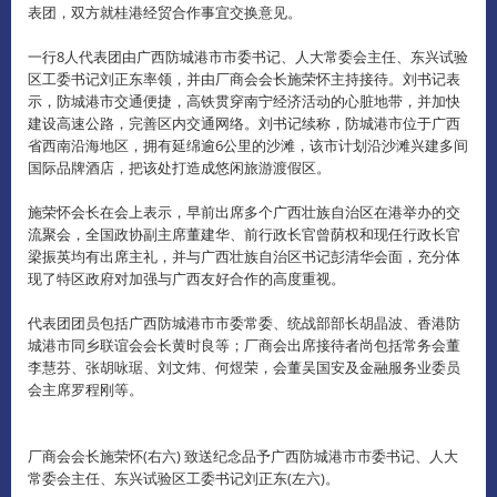
表团，双方就桂港经贸合作事宜交换意见。
一行8人代表团由广西防城港市市委书记、人大常委会主任、东兴试验
区工委书记刘正东率领，并由厂商会会长施荣怀主持接待。
刘书记表
示，防城港市交通便捷，高铁贯穿南宁经济活动的心脏地带，并加快
建设高速公路，完善区内交通网络。
刘书记续称，防城港市位于广西
省西南沿海地区，拥有延绵逾6公里的沙滩，该市计划沿沙滩兴建多间
国际品牌酒店，把该处打造成悠闲旅游渡假区。
施荣怀会长在会上表示，早前出席多个广西壮族自治区在港举办的交
流聚会，全国政协副主席董建华、前行政长官曾荫权和现任行政长官
梁振英均有出席主礼，并与广西壮族自治区书记彭清华会面，充分体
现了特区政府对加强与广西友好合作的高度重视。
代表团团员包括广西防城港市市委常委、统战部部长胡晶波、香港防
城港市同乡联谊会会长黄时良等；厂商会出席接待者尚包括常务会董
李慧芬、张胡咏琚、刘文炜、何煜荣，会董吴国安及金融服务业委员
会主席罗程刚等。
厂商会会长施荣怀(右六) 致送纪念品予广西防城港市市委书记、人大
常委会主任、东兴试验区工委书记刘正东(左六)。