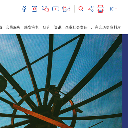
简
动
会员服务
经贸商机
研究
资讯
企业社会责任
厂商会历史资料库