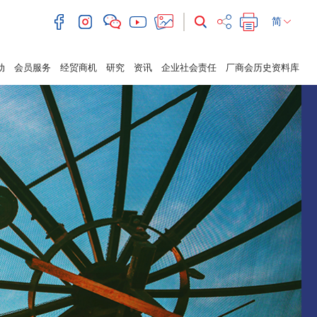
简
动
会员服务
经贸商机
研究
资讯
企业社会责任
厂商会历史资料库