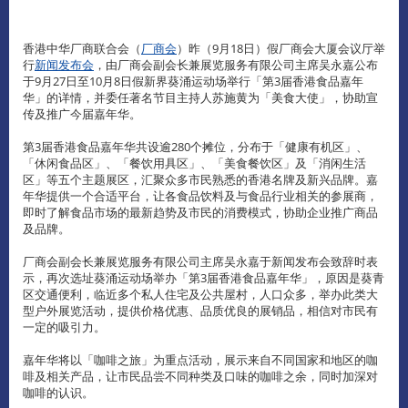
香港中华厂商联合会（
厂商会
）昨（9月18日）假厂商会大厦会议厅举
行
新闻发布会
，由厂商会副会长兼展览服务有限公司主席吴永嘉公布
于9月27日至10月8日假新界葵涌运动场举行「第3届香港食品嘉年
华」的详情，并委任著名节目主持人苏施黄为「美食大使」，协助宣
传及推广今届嘉年华。
第3届香港食品嘉年华共设逾280个摊位，分布于「健康有机区」、
「休闲食品区」、「餐饮用具区」、「美食餐饮区」及「消闲生活
区」等五个主题展区，汇聚众多市民熟悉的香港名牌及新兴品牌。嘉
年华提供一个合适平台，让各食品饮料及与食品行业相关的参展商，
即时了解食品市场的最新趋势及市民的消费模式，协助企业推广商品
及品牌。
厂商会副会长兼展览服务有限公司主席吴永嘉于新闻发布会致辞时表
示，再次选址葵涌运动场举办「第3届香港食品嘉年华」，原因是葵青
区交通便利，临近多个私人住宅及公共屋村，人口众多，举办此类大
型户外展览活动，提供价格优惠、品质优良的展销品，相信对市民有
一定的吸引力。
嘉年华将以「咖啡之旅」为重点活动，展示来自不同国家和地区的咖
啡及相关产品，让市民品尝不同种类及口味的咖啡之余，同时加深对
咖啡的认识。