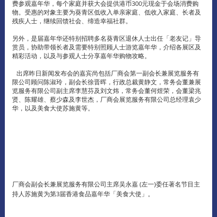
费参观嘉年华，每个家庭并获大会提供港币300元现金于会场消费购
物。受惠的对象主要为葵青区低收入单亲家庭、低收入家庭、长者及
残疾人士，继续回馈社会、缔造幸福社群。
另外，是届嘉年华还特别招聘多名葵青区退休人士出任「老友记」导
赏员，协助带领长者及需要特别照顾人士游览嘉年华，介绍各展区及
精彩活动，以及与参观人士分享嘉年华购物攻略。
出席昨日新闻发布会的嘉宾尚包括厂商会第一副会长兼展览服务有
限公司顾问陈淑玲，副会长徐晋晖，行政总裁黄静文，常务会董兼展
览服务有限公司副主席李慧芬及刘文炜，常务会董何煜荣，会董梁兆
贤、陈耀雄、蔡少森及李世杰，厂商会展览服务有限公司总经理袁少
华，以及美食大使苏施黄等。
厂商会副会长兼展览服务有限公司主席吴永嘉 (左一)委任著名节目主
持人苏施黄为第3届香港食品嘉年华「美食大使」。