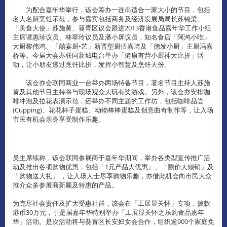
为配合嘉年华举行，该会筹办一连串适合一家大小的节目，包括
名人名厨烹饪示范，参与嘉宾包括商务及经济发展局局长苏锦梁、
「美食大使」苏施黄、葵青区议会跟进2013香港食品嘉年华工作小组
主席谭惠珍议员、林翠玲议员及潘小屏议员，知名食店「阿鸿小吃」
大厨黎伟鸿、「囍宴厨•艺」新晋型厨伍嘉琦及「德发小厨」主厨冯嘉
桥等。今届大会亦联同新城电台举办「健康有营小厨神大比拼」活
动，让小朋友透过烹饪比拼，发挥小智慧及烹饪天份。
该会亦会联同商业一台举办两场特备节目，著名节目主持人苏施
黄及其他节目主持将与现场观众大玩有奖游戏。另外，该会亦安排咖
啡冲泡及拉花表演示范，还举办不同主题的工作坊，包括咖啡品尝
(Cupping)、花花杯子蛋糕、动物棒棒蛋糕及创意曲奇制作等，让入场
市民有机会亲身享受制作乐趣。
吴主席续称，该会联同参展商于嘉年华期间，举办各类型宣传推广活
动及推出各项购物优惠，包括「1元产品大优惠」、「割价大倾销」及
「购物送大礼」 ，让入场人士尽享购物乐趣，亦借此机会向市民大众
推介众多参展商新颖及特惠的产品。
为克尽社会责任及扩大受惠社群，该会在「工展显关怀」专项，拨款
港币30万元，于是届嘉年华特别举办「工展显关怀之乐购食品嘉年
华」活动。是次活动将与葵青区长安妇女会合作，组织逾900个家庭免