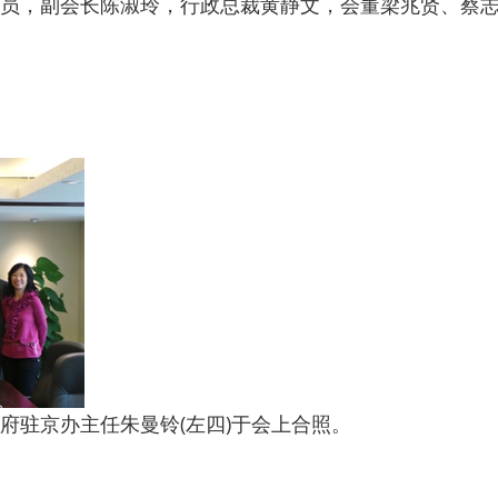
员，副会长陈淑玲，行政总裁黄静文，会董梁兆贤、蔡
府驻京办主任朱曼铃(左四)于会上合照。