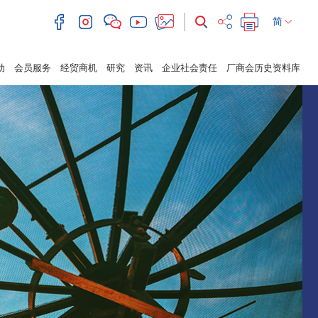
简
动
会员服务
经贸商机
研究
资讯
企业社会责任
厂商会历史资料库