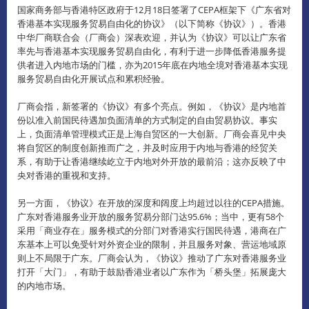
国家商务部与香港特区政府于12月18日签署了CEPA框架下《广东省对
香港基本实现服务贸易自由化的协议》（以下简称《协议》）。香港
中华厂商联合会（厂商会）深表欢迎，并认为《协议》可以让广东省
率先与香港基本实现服务贸易自由化，有利于进一步降低香港服务提
供者进入内地市场的门槛，亦为2015年底在内地全境对香港基本实现
服务贸易自由化开展试点和累积经验。
厂商会指，新签署的《协议》有多个亮点。例如，《协议》是内地首
份以准入前国民待遇加负面清单的方式制定的自由贸易协议。事实
上，负面清单管理模式正是上海自贸区的一大创新。厂商会喜见中央
将自贸区的制度创新推而广之，并及时应用于内地与香港的经贸关
系，有助于让香港继续屹立于内地对外开放的最前沿；这亦反映了中
央对香港的重视和支持。
另一方面，《协议》在开放的深度和阔度上均超过以往的CEPA措施。
广东对香港服务业开放的服务贸易分部门达95.6%；当中，更有58个
采用「商业存在」服务模式的分部门对香港实行国民待遇，港商在广
东基本上可以免受针对外资企业的限制，并且服务对象、营运地域原
则上不局限于广东。厂商会认为，《协议》推动了广东对香港服务业
打开「大门」，有助于鼓励香港业者以广东作为「桥头堡」拓展庞大
的内地市场。