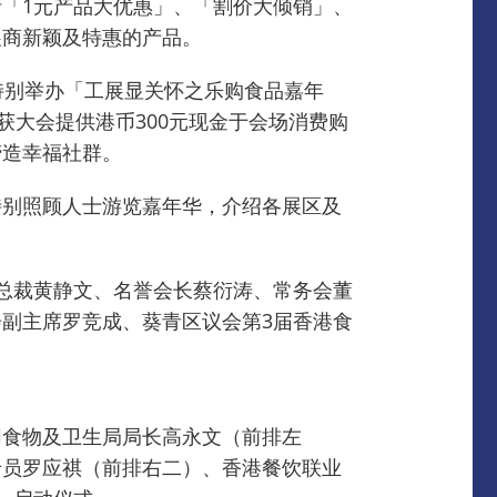
括「1元产品大优惠」、「割价大倾销」、
展商新颖及特惠的产品。
特别举办「工展显关怀之乐购食品嘉年
获大会提供港币300元现金于会场消费购
缔造幸福社群。
特别照顾人士游览嘉年华，介绍各展区及
总裁黄静文、名誉会长蔡衍涛、常务会董
副主席罗竞成、葵青区议会第3届香港食
同食物及卫生局局长高永文（前排左
专员罗应祺（前排右二）、香港餐饮联业