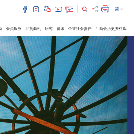
简
动
会员服务
经贸商机
研究
资讯
企业社会责任
厂商会历史资料库