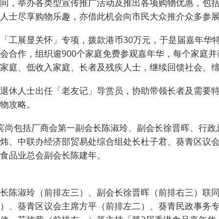
华期间，举办各类型宣传推广活动及推出各项购物优惠，包
人士尽享购物乐趣，亦借此机会向市民大众推介众多参
「工展显关怀」专项，拨款港币30万元，于是届嘉年华
会合作，组织逾900个家庭免费参观嘉年华，每个家庭并
家庭、低收入家庭、长者及残疾人士，继续回馈社会、
退休人士出任「老友记」导赏员，协助带领长者及需要
物攻略。
宾尚包括厂商会第一副会长陈淑玲、副会长徐晋晖、行政
炜、中联办经济部贸易处综合组处长杜子君、葵青区议会
食品业总会副会长陈建年。
长陈淑玲（前排左三）、副会长徐晋晖（前排右三）联
）、葵青区议会主席方平（前排左二）、葵青民政事务