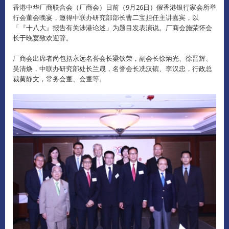
香港中华厂商联合会（厂商会）日前（9月26日）假香港银行家会所举
行会董会晚宴，邀得中联办研究部部长曹二宝担任主讲嘉宾，以
「『十八大』报告有关涉港论述」为题目发表演说。
厂商会施荣怀会
长于晚宴致欢迎辞。
厂商会出席者尚包括永远名誉会长梁钦荣，副会长徐炳光、徐晋辉、
吴清焕，中联办研究部处长兰晟，名誉会长冼汉镔、李汉忠，行政总
裁黄静文，常务会董、会董等。