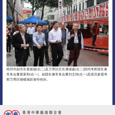
梧州市副市长黄振饶(右二)及万秀区区长潘雄森(左二)陪同考察团长兼
常务会董黄家和(右一)、副团长兼常务会董刘文炜(左一)及团员参观考
察万秀区骑楼城饮食特色街。