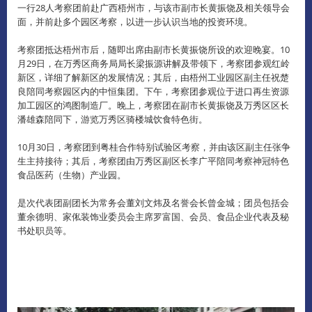
一行28人考察团前赴广西梧州市，与该市副市长黄振饶及相关领导会
面，并前赴多个园区考察，以进一步认识当地的投资环境。
考察团抵达梧州市后，随即出席由副市长黄振饶所设的欢迎晚宴。
10
月29日，在万秀区商务局局长梁振源讲解及带领下，考察团参观红岭
新区，详细了解新区的发展情况；其后，由梧州工业园区副主任祝楚
良陪同考察园区内的中恒集团。
下午，考察团参观位于进口再生资源
加工园区的鸿图制造厂。
晚上，考察团在副市长黄振饶及万秀区区长
潘雄森陪同下，游览万秀区骑楼城饮食特色街。
10月30日，考察团到粤桂合作特别试验区考察，并由该区副主任张争
生主持接待；其后，考察团由万秀区副区长李广平陪同考察神冠特色
食品医药（生物）产业园。
是次代表团副团长为常务会董刘文炜及名誉会长曾金城；团员包括会
董余德明、家俬装饰业委员会主席罗富国、会员、食品企业代表及秘
书处职员等。