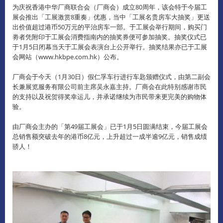
为庆祝香港中华厂商联合会（厂商会）成立80周年，该会特于今届工
展会推出「工展激赏8重奏」优惠，当中「工展名贵房车大抽奖」更送
出价值超过港币50万元的平治房车一部。
于工展会举行期间，购买门
劵者凭附印于工展会消费指南内的抽奖券便可参加抽奖。
抽奖仪式已
于1月5日闭幕当天于工展会表演台上公开举行。
抽奖结果亦已于工展
会网站（www.hkbpe.com.hk）公布。
厂商会于今天（1月30日）假仁孚车行进行车匙颁赠仪式，由第二副会
长兼展览服务有限公司前主席吴永嘉主持。
厂商会在此特别感谢市民
的支持以及祝贺得奖幸运儿，并承诺继续为市民带来更完美的购物体
验。
由厂商会主办的「第49届工展会」已于1月5日圆满结束，今届工展会
总销售额突破去年的港币8亿元，上升超过一成半逾9亿元，销售成绩
骄人！