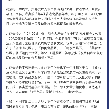
葵涌将于本周末开始再度成为市民的消闲好去处！
香港中华厂商联合
会（厂商会）举办的「第4届香港食品嘉年华」将于10月31日至11月8
日假新界葵涌运动场举行，届时将推出大量购物优惠及精彩娱乐节
目，料会成为香港市民及访港旅客吃喝玩乐的聚脚热点。
厂商会今天（10月26日）假厂商会大厦会议厅举行新闻发布会，公布
「第4届香港食品嘉年华」的详情。
今届的嘉年华将以「健康饮食与生
活」为主题，宣扬健康及均衡饮食的文化。
场内设有逾270个摊位，分
布于「健康有机区」、「休闲食品区」、「餐饮用具区」、「美食餐
饮区」及「消闲生活区」等5个主题展区，荟萃众多传统经典和新颖时
尚的本地及海外的食品和相关产品。
厂商会会长李秀恒表示，食品嘉年华提供了一个理想的平台，让食品
及相关行业的参展商即时了解市场的最新趋势及市民的消费模式，并
协助他们推广商品及品牌。
「嘉年华亦可以让市民以又抵又吸引的价
钱购买到心水的特色货品。今年，我们将再次联同参展商于嘉年华期
间，推出各类型优惠供市民尽情扫货，除了大量折扣优惠，当然还有
令人引颈以待的『1元产品​​』震撼大特卖。」李会长说。
为吸引不同年龄层人士入场，嘉年华亦准备了大量精彩节目和活动让
市民欣赏及参与，包括于表演台前设置「缤Fun体验『营』」主题