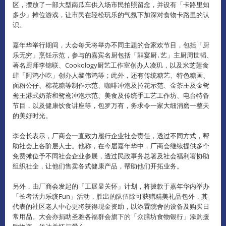
区，摆放了一部大型南瓜车供入场市民拍照留念，并设有「卡路里知
多少」摊位游戏，让市民在轻松玩乐​​的气氛下加深对食物卡路里的认
识。
嘉年华举行期间，大会每天将举办不同主题的合家欢节目，包括「厨
乐无穷」烹饪示范，参与的嘉宾名厨包括「囍宴厨․艺」主厨周世韬、
著名厨师李锦联、Cookology厨艺工作室创办人凌玑，以及米芝莲食
肆「阿鸿小吃」创办人黎伟鸿等；此外，还有传统糖艺、特色糖画、
面粉公仔、棉花糖等制作示范、咖啡冲泡及拉花示范、金茶王及金鸳
鸯王港式奶茶和鸳鸯冲泡示范、美食及传统手工艺工作坊、电台特备
节目，以及健康饮食讲座等，包罗万有，务求令一家大细消磨一整天
的美好时光。
李会长表示，厂商会一直致力履行企业社会责任，透过不同方式，帮
助社会上各阶层人士。
他称，在今届嘉年华中，厂商会继续提供多个
免费摊位予不同社会企业参展，透过民政事务总署及社会福利署协助
组织社企，让他们售卖各式健康产品，帮助他们开拓业务。
另外，由厂商会发起的「工展显关怀」计划，将拨款于嘉年华内举办
「长者活力乐缤Fun」活动，胜出的队伍除可获赠精美礼品包外，其
代表的社区老人中心更将获得现金资助，以添置院舍的设备及购买日
常用品。
大会亦捐助圣雅各福群会旗下的「众膳坊食物银行」添购援