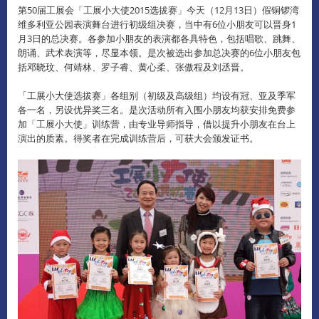
第50届工展会「工展小大使2015选拔赛」今天（12月13日）假铜锣湾
维多利亚公园表演舞台进行初级组决赛，当中有6位小朋友可以晋身1
月3日的总决赛。
各参加小朋友的表演都各具特色，包括唱歌、跳舞、
朗诵、武术表演等，尽显本领。
是次被选出参加总决赛的6位小朋友包
括邓晓玟、何靖林、罗子睿、黄心柔、张傲程及刘丞晋。
「工展小大使选拔赛」各组别（初级及高级组）均设有冠、亚及季军
各一名，另设优异奖三名。
是次活动所有入围小朋友均获安排免费参
加「工展小大使」训练营，由专业导师指导，借以提升小朋友在台上
演出的质素。
得奖者在完成训练营后，可获大会颁发证书。