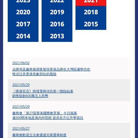
​2021/06/02
品牌局及廠商會調查發現香港品牌在大灣區優勢仍在
惟須注意香港形象弱化的風險
2021/05/29
《香港百店》跨境電商項目第一階段結束
銷售額創600萬元人民幣
​2021/05/29
廠商會「第27屆香港國際教育展」今日揭幕
逾600間本地及海內外院校 提供全方位升學資訊
2021/05/27
廠商會歡迎立法會通過完善選舉制度