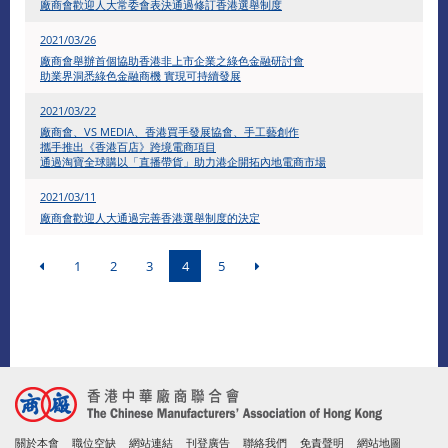
廠商會歡迎人大常委會表決通過修訂香港選舉制度
2021/03/26
廠商會舉辦首個協助香港非上市企業之綠色金融研討會
助業界洞悉綠色金融商機 實現可持續發展
2021/03/22
廠商會、VS MEDIA、香港買手發展協會、手工藝創作
攜手推出《香港百店》跨境電商項目
通過淘寶全球購以「直播帶貨」助力港企開拓內地電商市場
2021/03/11
廠商會歡迎人大通過完善香港選舉制度的決定
1
2
3
4
5
關於本會
職位空缺
網站連結
刊登廣告
聯絡我們
免責聲明
網站地圖