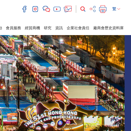
繁
動
會員服務
經貿商機
研究
資訊
企業社會責任
廠商會歷史資料庫