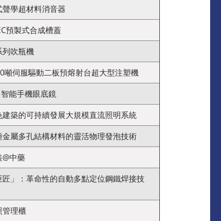
式聲學超材料消音器
eTEC預製式合成槽蓋
系列吹瓶機
600噸伺服驅動二板預熔射台超大型注塑機
- 智能手機眼底鏡
色建築的可持續發展大規模直流照明系統
種金屬多孔結構材料的靈活物理發泡技術
裝@中藥
巨匠」：革命性的自動多點定位鋼鐵焊接技
照管理櫃