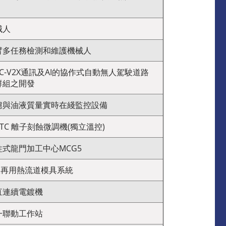
械人
臂多任務檢測和維護機械人
 C-V2X通訊及AI的協作式自動無人駕駛道路
群組之開發
濾與油液質量實時在綫監控設備
00TC 離子刻蝕微調機(獨立溫控)
式龍門加工中心MCG5
收再用熱流道模具系統
直連續電鍍機
一聯動工作站