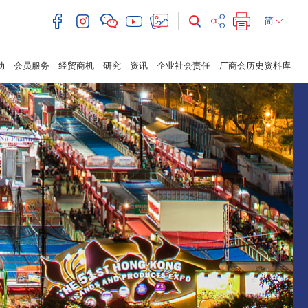
简
动
会员服务
经贸商机
研究
资讯
企业社会责任
厂商会历史资料库