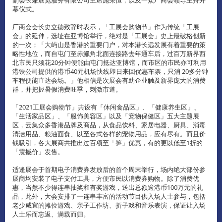
幕仪式。
厂商会会长史立德致辞时表示，「工展会购物节」作为传统「工展
会」的延伸，选址在亚博馆举行，绝对是「工展会」史上最破格创新
的一次；「大屿山是香港的重要门户，对本港长远发展有着重要的策
略性地位，而自屯门至赤鱲角北面连接路去年通车后，过百万新界西
北市民只须花20分钟便能由屯门抵达亚博馆，而市区的市民亦可利用
港铁公司提供的港币40元机场快线即日来回优惠车票，只消 20多分钟
车程便能直达会场。」他相信是次展会有助企业触及新界庞大的消费
群，并把握暑假消费旺季，刺激市道。
「2021工展会购物节」共设有「休闲食品区」、「健康养生区」、
「生活家品区」、「服饰美容区」以及「宠物保健区」五大主题展
区，云集众多香港品牌及商品，从食品饮料、家居电器、厨具、消毒
清洁用品、粮油面食、以至各式各样的宠物用品，应有尽有。而且价
钱吸引，各大展商共推出过百项至「笋」优惠，有的更以低至1折的
「震撼价」发售。
适逢展会于首期电子消费券发放后的首个周末举行，场内绝大部份参
展商均安装了电子支付工具，方便市民以消费券购物。除了消费优
惠，当然不少得连串抽奖和有奖游戏，送出总额逾港币100万元的礼
品，此外，大会安排了一连串丰富的活动节目供入场人士参与，包括
老少咸宜的摊位游戏、亲子工作坊、折子戏和音乐表演，保证让入场
人士乐而忘返、满载而归。