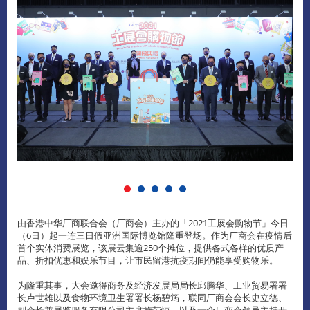
由香港中华厂商联合会（厂商会）主办的「2021工展会购物节」今日
（6日）起一连三日假亚洲国际博览馆隆重登场。作为厂商会在疫情后
首个实体消费展览，该展云集逾250个摊位，提供各式各样的优质产
品、折扣优惠和娱乐节目，让市民留港抗疫期间仍能享受购物乐。
为隆重其事，大会邀得商务及经济发展局局长邱腾华、工业贸易署署
长卢世雄以及食物环境卫生署署长杨碧筠，联同厂商会会长史立德、
副会长兼展览服务有限公司主席施荣恒，以及一众厂商会领导主持开