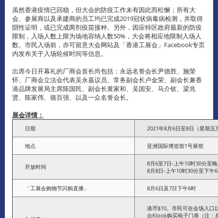
虽然香港疫情已回稳，但大会的防疫工作未有因此而松懈；所有大
会、参展商以及承建商的员工均已完成2019冠状病毒病检测，并取得
阴性证明，或已完成两剂疫苗接种。另外，因应特区政府最新的防疫
限制，入场人数上限为场地容纳人数50%，大会将相应地限制入场人
数。市民入场前，亦可留意大会网站及「香港工展会」Facebook专页
内发布关于入场轮候时间等信息。
出席今日开幕礼的厂商会首长尚包括：永远名誉会长尹德胜、施荣
怀、厂商会立法会代表吴永嘉议员、常务副会长卢金荣、副会长兼香
港品牌发展局主席陈国民、副会长黄家和、吴国安、马介钦、梁兆
贤、陈家伟、骆百强、以及一众名誉会长。
展会详情：
日期
2021年8月6日至8日（星期
地点
亚洲国际博览馆1号展馆
8月6至7日-上午10时30分至晚
开放时间
8月8日-上午10时30分至下午6
「工展会购物节闪购直播」
8月6日及7日下午6时
港币$10。市民可在会场入
台Klook购买电子门券（注