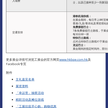
入场费
士，以及已接种至少一剂新冠
港铁机场快线：
在展会期间，每日早上8时至晚
香港/九龙/青衣站及博览馆站
免费接驳巴士：
7条免费接驳巴士路线，于展
交通安排
每30分钟一班
特快巴士路线：
点对点特快巴士路线X1于展
龙运巴士：
展会期间的指定时间内，部分
更多展会详情可浏览工展会的官方网页
www.hkbpe.com.hk
及
Facebook专页
附件
主礼嘉宾名单
展览资料
「幸运赏」抽奖活动
精彩活动及摊位游戏
「工展抗疫开心购」购物优惠