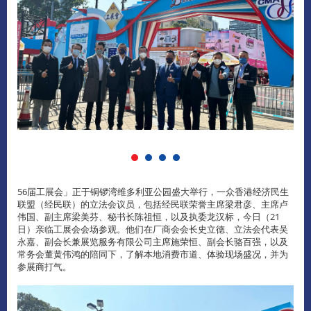
56届工展会」正于铜锣湾维多利亚公园盛大举行，一众香港经济民生
联盟（经民联）的立法会议员，包括经民联荣誉主席梁君彦、主席卢
伟国、副主席梁美芬、秘书长陈祖恒，以及执委龙汉标，今日（21
日）亲临工展会会场参观。他们在厂商会会长史立德、立法会代表吴
永嘉、副会长兼展览服务有限公司主席施荣恒、副会长骆百强，以及
常务会董黄伟鸿的陪同下，了解本地消费市道、体验现场盛况，并为
参展商打气。