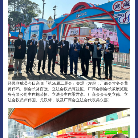
经民联成员今日亲临「第56届工展会」参观（左起：厂商会常务会董
黄伟鸿、副会长骆百强、立法会议员陈祖恒、厂商会副会长兼展览服
务有限公司主席施荣恒、立法会主席梁君彦、厂商会会长史立德、立
法会议员卢伟国、龙汉标，以及厂商会立法会代表吴永嘉）