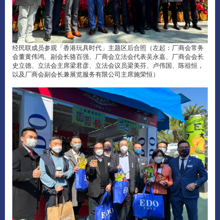
经民联成员参观「香港玩具时代」主题区后合照（左起：厂商会常务
会董黄伟鸿、副会长骆百强、厂商会立法会代表吴永嘉、厂商会会长
史立德、立法会主席梁君彦、立法会议员梁美芬、卢伟国、陈祖恒，
以及厂商会副会长兼展览服务有限公司主席施荣恒）