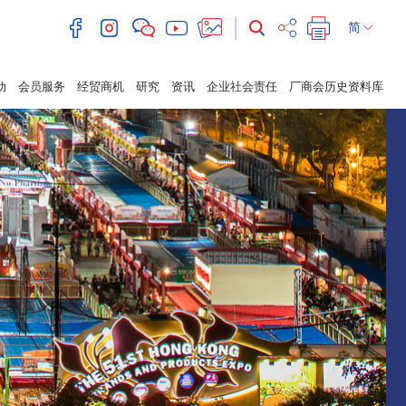
简
动
会员服务
经贸商机
研究
资讯
企业社会责任
厂商会历史资料库