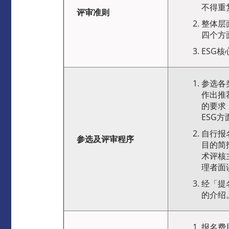
不得重
评审准则
整体层
四个方
ESG
参选各
作出推
的要求
ESG
自行报
参选及评审程序
目的简
术评核
理者面
经「提
的介绍
报名费