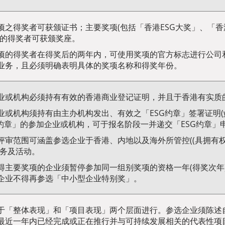
项之得奖者可获颁证书；主要奖项(包括「香港ESG大奖」、「香
)的得奖者可获颁奖座。
项的得奖者在得奖后的两年内，可使用奖项的官方标志进行公司
业务，且必须明确表明具体的奖项名称和得奖年份。
业或机构必须持有有效的香港商业登记证明，并且于香港有实质
业或机构须持有由主办机构发出、有效之「ESG约章」签署证明(
G约章」的参加企业或机构，可于报名阶段一并递交「ESG约章」
评审范围可涵盖参选企业于香港、内地以及海外所管控((具拥有
业务及活动。
得主要奖项的企业须暂停参加同一组别奖项的资格一年(得奖次年
企业不得再参选「中小型企业特别奖」。
于「整体表现」和「项目表现」两个层面进行。参选企业须陈述自
最近一年内已经完成或正在推行并与可持续发展相关的代表性项目