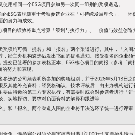
复使用相同一个ESG项目参加另一次同一组别的奖项遴选。
面的ESG表现侧重于考察参选企业在「可持续发展理念」、「环
面的努力与成效。
核心项目的绩效将重点考察「策划与执行力」、「价值与效益创造
类奖项均可循「提名」和「报名」两个渠道进行。其中，「入围名
荐，经主办机构遴选后发出书面的提名通知。接受提名的企业须
，提交已签署的参加表格正本、ESG核心项目的简报（参考「简
方面的努力和表现。
名参选的公司须表明所参加的奖项组别，并于2026年5月13日之
报及其他补充资料；经资格确认、技术评核后，由主办机构进行初
主要由特邀的第三方专家执行，有需要时或会对参选者进行「进
谈、实地探访、要求对负面资料的解释和跟进等。
名」和「报名」两个渠道入围的企业将于决选环节统一进行评审
。
用全免，惟参赛公司须分担审核费用港币2,000元( 支票抬头请写「香