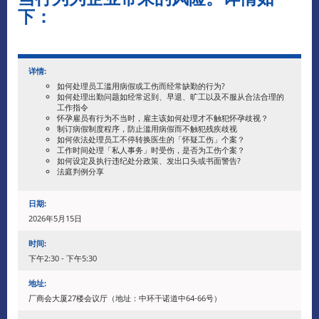
下：
详情:
如何处理员工滥用病假或工伤而经常缺勤的行为?
如何处理出勤问题如经常迟到、早退、旷工以及不服从合法合理的
工作指令
怀孕雇员有行为不当时，雇主该如何处理才不触犯怀孕歧视？
制订病假制度程序，防止滥用病假而不触犯残疾歧视
如何依法处理员工不停转换医生的「怀疑工伤」个案？
工作时间处理「私人事务」时受伤，是否为工伤个案？
如何设定及执行违纪处分政策、发出口头或书面警告?
法庭判例分享
日期:
2026年5月15日
时间:
下午2:30 - 下午5:30
地址:
厂商会大厦27楼会议厅（地址：中环干诺道中64-66号）