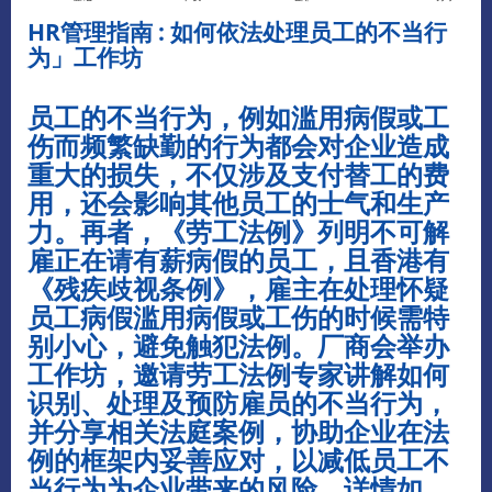
HR
管理指南
:
如何依法处理员工的不当行
为」工作坊
员工的不当行为，例如滥用病假或工
伤而频繁缺勤的行为都会对企业造成
重大的损失，不仅涉及支付替工的费
用，还会影响其他员工的士气和生产
力。再者，《劳工法例》列明不可解
雇正在请有薪病假的员工，且香港有
《残疾歧视条例》，雇主在处理怀疑
员工病假滥用病假或工伤的时候需特
别小心，避免触犯法例。厂商会举办
工作坊，邀请劳工法例专家讲解如何
识别、处理及预防雇员的不当行为，
并分享相关法庭案例，协助企业在法
例的框架内妥善应对，以减低员工不
当行为为企业带来的风险。详情如