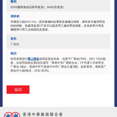
费用:
$550(廠商會或品牌局會員)；$600(非會員)
演讲者:
何珮琪小姐(Kiki Ho)－資深僱傭糾紛專家及僱傭法律家，擁有多年處理勞資
糾紛經驗，曾處理超過5千多宗法庭及勞工處的勞資個案，並為多間大學及
機構舉行勞工法例課程及講座。
语言:
广东话
备註:
有意者请进行
网上报名
或填妥报名回条，传真予厂商会(号码：3421 1092)留
座，后连同划线支票(抬头请写「香港中华厂商联合会」)于开课三天前寄交
厂商会 (地址：香港中环干诺道中64号厂商会大厦3楼)。如有查询，请联络厂
商会许小姐(电话：2542 8635)。
返回