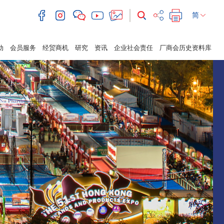
简
动
会员服务
经贸商机
研究
资讯
企业社会责任
厂商会历史资料库