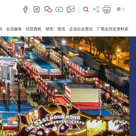
简
动
会员服务
经贸商机
研究
资讯
企业社会责任
厂商会历史资料库