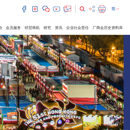
简
动
会员服务
经贸商机
研究
资讯
企业社会责任
厂商会历史资料库