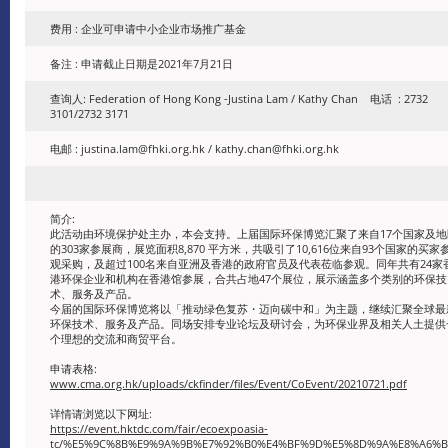
费用 : 企业可申请中小企业市场推广基金
备注 : 申请截止日期是2021年7月21日
查询人: Federation of Hong Kong -Justina Lam / Kathy Chan 电话 : 2732
3101/2732 3171
电邮 : justina.lam@fhki.org.hk / kathy.chan@fhki.org.hk
简介:
此活动由环境保护处主办，本会支持。上届国际环保博览汇聚了来自17个国家及地
的303家参展商，展览面积8,870 平方米，共吸引了10,616位来自93个国家的买家
观采购，及超过100名来自亚洲及香港的政府官员及代表莅临参观。同年共有24家
港环保企业和机构在香港馆参展，合共占地47个展位，展示涵盖多个类别的环保技
术、服务及产品。
今届的国际环保博览将以「推动绿色复苏・迈向碳中和」为主题，继续汇聚全球最
环保技术、服务及产品。同场安排专业论坛及研讨会，为环保业界及相关人土提供
个理想的交流和商贸平台。
申请表格:
www.cma.org.hk/uploads/ckfinder/files/Event/CoEvent/20210721.pdf
详情请浏览以下网址:
https://event.hktdc.com/fair/ecoexpoasia-
tc/%E5%9C%8B%E9%9A%9B%E7%92%B0%E4%BF%9D%E5%8D%9A%E8%A6%B