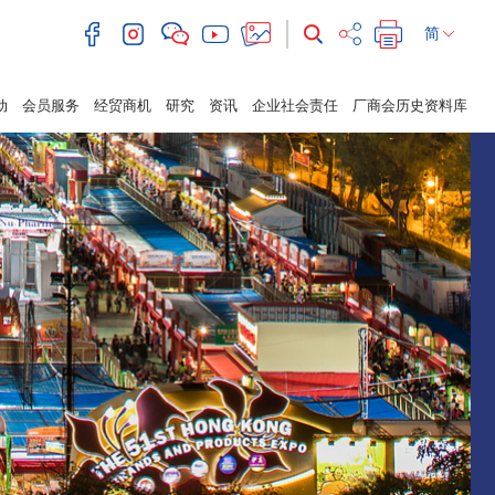
简
动
会员服务
经贸商机
研究
资讯
企业社会责任
厂商会历史资料库