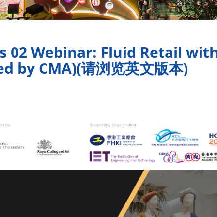
02 Webinar: Fluid Retail with 
orted by CMA)(请浏览英文版本)