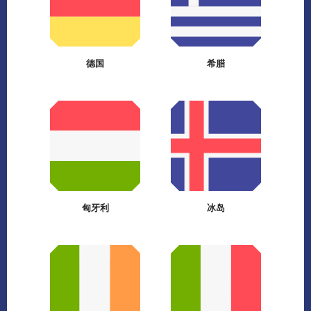
德国
希腊
匈牙利
冰岛