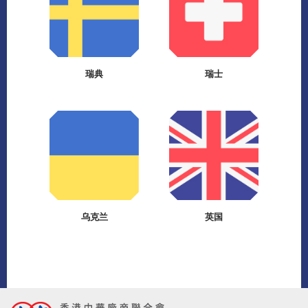
瑞典
瑞士
乌克兰
英国