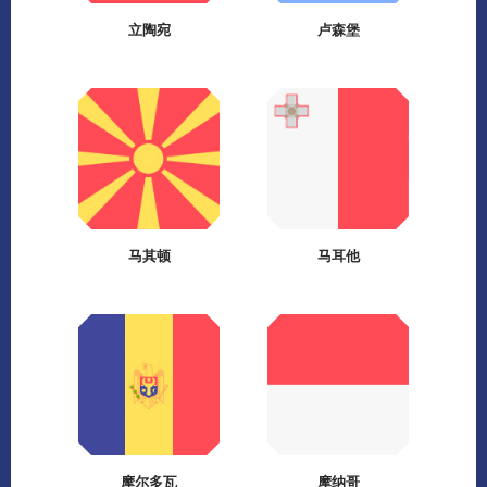
立陶宛
卢森堡
马其顿
马耳他
摩尔多瓦
摩纳哥