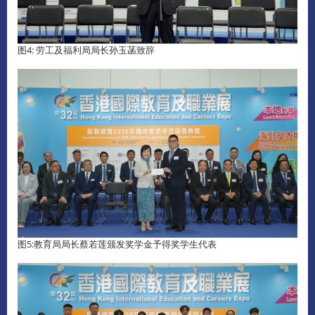
图4: 劳工及福利局局长孙玉菡致辞
图5:教育局局长蔡若莲颁发奖学金予得奖学生代表