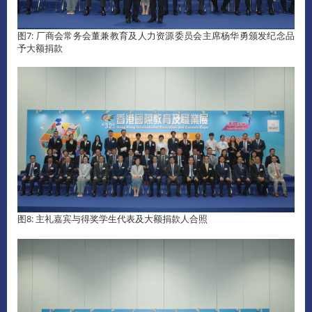
图7: 厂商会常务会董兼教育及人力资源委员会主席杨华勇颁发纪念品
予大额捐款
图8: 主礼嘉宾与得奖学生代表及大额捐款人合照