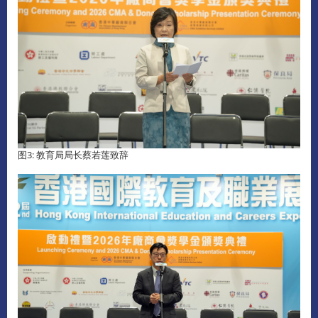
图3: 教育局局长蔡若莲致辞