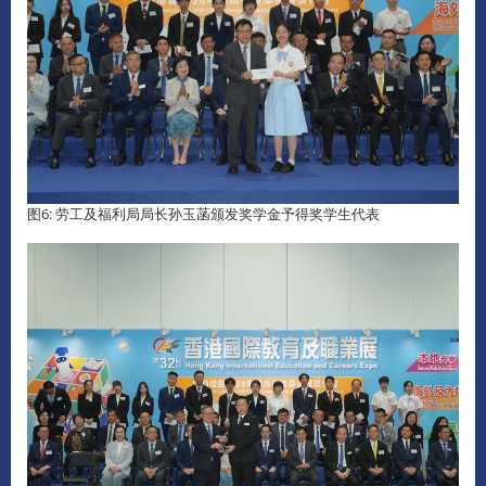
图6: 劳工及福利局局长孙玉菡颁发奖学金予得奖学生代表