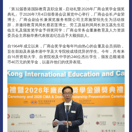
「第32届香港国际教育及职业展 - 启动礼暨2026年厂商会奖学金颁奖
典礼」于2026年7月4日假香港会议展览中心举行，厂商会会长卢金荣
博士、厂商会副会长兼展览服务有限公司主席施荣恒先生为活动致
辞，并邀得教育局局长蔡若莲博士、劳工及福利局局长孙玉菡先生莅
临主礼及颁发奖学金予得奖同学；厂商会常务会董兼教育及人力资源
委员会主席杨华勇代表致送纪念品予大额捐款人。
自1964年成立以来，厂商会奖学金每年均由热心的会董及会员捐助，
旨在鼓励及表扬本港中学及大专院校成绩优异的学生。今年，共有来
自16所资助大学、自资院校及中学的246位杰出学生，颁发总额逾港
币40万元的奖学金，以嘉许他们的优异表现。