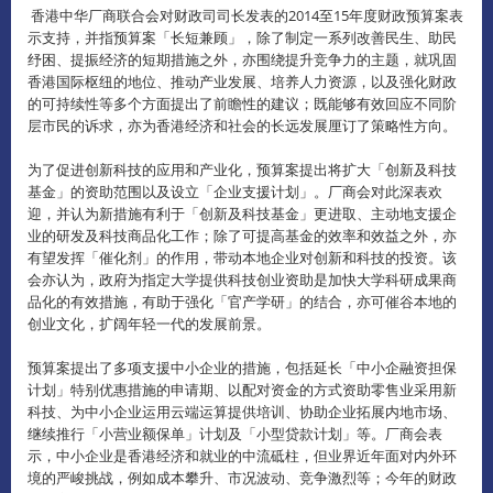
香港中华厂商联合会对财政司司长发表的2014至15年度财政预算案表
示支持，并指预算案「长短兼顾」，除了制定一系列改善民生、助民
纾困、提振经济的短期措施之外，亦围绕提升竞争力的主题，就巩固
香港国际枢纽的地位、推动产业发展、培养人力资源，以及强化财政
的可持续性等多个方面提出了前瞻性的建议；既能够有效回应不同阶
层市民的诉求，亦为香港经济和社会的长远发展厘订了策略性方向。
为了促进创新科技的应用和产业化，预算案提出将扩大「创新及科技
基金」的资助范围以及设立「企业支援计划」。厂商会对此深表欢
迎，并认为新措施有利于「创新及科技基金」更进取、主动地支援企
业的研发及科技商品化工作；除了可提高基金的效率和效益之外，亦
有望发挥「催化剂」的作用，带动本地企业对创新和科技的投资。该
会亦认为，政府为指定大学提供科技创业资助是加快大学科研成果商
品化的有效措施，有助于强化「官产学研」的结合，亦可催谷本地的
创业文化，扩阔年轻一代的发展前景。
预算案提出了多项支援中小企业的措施，包括延长「中小企融资担保
计划」特别优惠措施的申请期、以配对资金的方式资助零售业采用新
科技、为中小企业运用云端运算提供培训、协助企业拓展内地市场、
继续推行「小营业额保单」计划及「小型贷款计划」等。厂商会表
示，中小企业是香港经济和就业的中流砥柱，但业界近年面对内外环
境的严峻挑战，例如成本攀升、市况波动、竞争激烈等；今年的财政