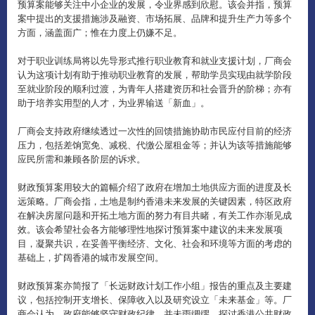
预算案能够关注中小企业的发展，令业界感到欣慰。该会并指，预算
案中提出的支援措施涉及融资、市场拓展、品牌和提升生产力等多个
方面，涵盖面广；惟在力度上仍嫌不足。
对于职业训练局将以先导形式推行职业教育和就业支援计划，厂商会
认为这项计划有助于推动职业教育的发展，帮助学员实现由就学阶段
至就业阶段的顺利过渡，为青年人搭建资历和社会晋升的阶梯；亦有
助于培养实用型的人才，为业界输送「新血」。
厂商会支持政府继续透过一次性的回馈措施协助市民应付目前的经济
压力，包括差饷宽免、减税、代缴公屋租金等；并认为该等措施能够
应民所需和兼顾各阶层的诉求。
财政预算案用较大的篇幅介绍了政府在增加土地供应方面的进度及长
远策略。厂商会指，土地是制约香港未来发展的关键因素，特区政府
在解决房屋问题和开拓土地方面的努力有目共睹，有关工作亦渐见成
效。该会希望社会各方能够理性地探讨预算案中建议的未来发展项
目，凝聚共识，在妥善平衡经济、文化、社会和环境等方面的考虑的
基础上，扩阔香港的城市发展空间。
财政预算案亦简报了「长远财政计划工作小组」报告的重点及主要建
议，包括控制开支增长、保障收入以及研究设立「未来基金」等。厂
商会认为，政府能够坚守财政纪律，并未雨绸缪，探讨香港公共财政