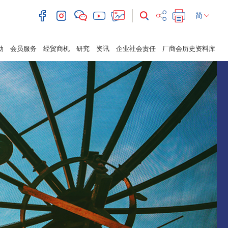
简
动
会员服务
经贸商机
研究
资讯
企业社会责任
厂商会历史资料库