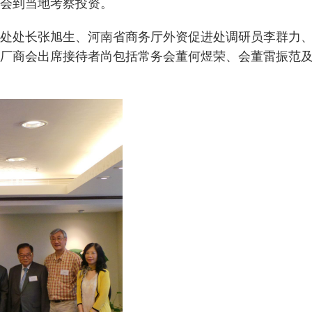
会到当地考察投资。
处处长张旭生、河南省商务厅外资促进处调研员李群力
厂商会出席接待者尚包括常务会董何煜荣、会董雷振范