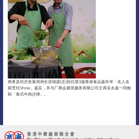
商务及经济发展局局长苏锦梁(左)担任第3届香港食品嘉年华「名人名
厨烹饪Show」嘉宾，并与厂商会展览服务有限公司主席吴永嘉一同炮
制「泰式牛肉沙律」。