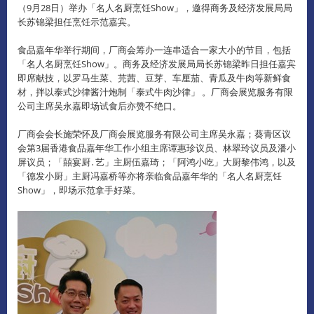
（9月28日）举办「名人名厨烹饪Show」，邀得商务及经济发展局局
长苏锦梁担任烹饪示范嘉宾。
食品嘉年华举行期间，厂商会筹办一连串适合一家大小的节目，包括
「名人名厨烹饪Show」。
商务及经济发展局局长苏锦梁昨日担任嘉宾
即席献技，以罗马生菜、芫茜、豆芽、车厘茄、青瓜及牛肉等新鲜食
材，拌以泰式沙律酱汁炮制「泰式牛肉沙律」 。
厂商会展览服务有限
公司主席吴永嘉即场试食后亦赞不绝口。
厂商会会长施荣怀及厂商会展览服务有限公司主席吴永嘉；葵青区议
会第3届香港食品嘉年华工作小组主席谭惠珍议员、林翠玲议员及潘小
屏议员；「囍宴厨․艺」主厨伍嘉琦；「阿鸿小吃」大厨黎伟鸿，以及
「德发小厨」主厨冯嘉桥等亦将亲临食品嘉年华的「名人名厨烹饪
Show」，即场示范拿手好菜。